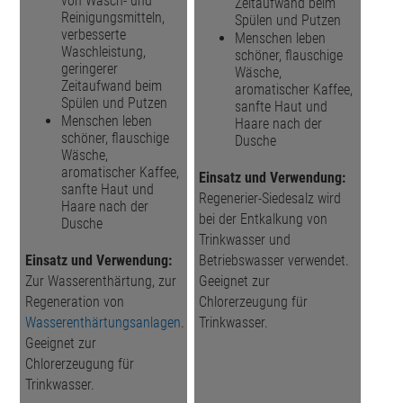
von Wasch- und
Zeitaufwand beim
Reinigungsmitteln,
Spülen und Putzen
verbesserte
Menschen leben
Waschleistung,
schöner, flauschige
geringerer
Wäsche,
Zeitaufwand beim
aromatischer Kaffee,
Spülen und Putzen
sanfte Haut und
Menschen leben
Haare nach der
schöner, flauschige
Dusche
Wäsche,
aromatischer Kaffee,
Einsatz und Verwendung:
sanfte Haut und
Regenerier-Siedesalz wird
Haare nach der
bei der Entkalkung von
Dusche
Trink­wasser und
Einsatz und Verwendung:
Betriebswasser verwendet.
Zur Wasserenthärtung, zur
Geeignet zur
Regeneration von
Chlorerzeugung für
Wasserenthärtungsanlagen
.
Trinkwasser.
Geeignet zur
Chlorerzeugung für
Trinkwasser.