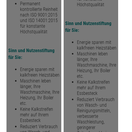
Permanent
Höchstqualität
kontrollierte Reinheit
nach ISO 9001:2015
und ISO 14001:2015
Sinn und Nutzenstiftung
für konstante
für Sie:
Höchstqualität
Energie sparen mit
kalkfreien Heizstäben
Sinn und Nutzenstiftung
Maschinen leben
für Sie:
länger, Ihre
Waschmaschine, Ihre
Energie sparen mit
Heizung, Ihr Boiler
kalkfreien Heizstäben
etc.
Maschinen leben
Keine Kalkstreifen
länger, Ihre
mehr auf Ihrem
Waschmaschine, Ihre
Essbesteck
Heizung, Ihr Boiler
Reduziert Verbrauch
etc.
von Wasch- und
Keine Kalkstreifen
Reinigungsmitteln,
mehr auf Ihrem
verbesserte
Essbesteck
Waschleistung,
Reduziert Verbrauch
geringerer