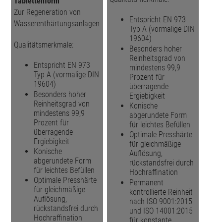
Tablettenform
Zur Regeneration von
Entspricht EN 973
Wasserenthärtungsanlagen
Typ A (vormalige DIN
19604)
Qualitätsmerkmale:
Besonders hoher
Reinheitsgrad von
Entspricht EN 973
mindestens 99,9
Typ A (vormalige DIN
Prozent für
19604)
überragende
Besonders hoher
Ergiebigkeit
Reinheitsgrad von
Konische
mindestens 99,9
abgerundete Form
Prozent für
für leichtes Befüllen
überragende
Optimale Presshärte
Ergiebigkeit
für gleichmäßige
Konische
Auflösung,
abgerundete Form
rückstandsfrei durch
für leichtes Befüllen
Hochraffination
Optimale Presshärte
Permanent
für gleichmäßige
kontrollierte Reinheit
Auflösung,
nach ISO 9001:2015
rückstandsfrei durch
und ISO 14001:2015
Hochraffination
für konstante