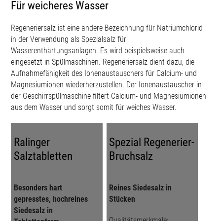
Für weicheres Wasser
Regeneriersalz ist eine andere Bezeichnung für Natriumchlorid
in der Verwendung als Spezi­alsalz für
Wasserenthärtungsanlagen. Es wird beispielsweise auch
eingesetzt in Spülmaschi­nen. Regeneriersalz dient dazu, die
Aufnahmefähigkeit des Ionenaustauschers für Calcium- und
Magnesiumionen wiederherzustellen. Der Ionenaustauscher in
der Geschirrspülma­schine fil­tert Calcium- und Magnesiumionen
aus dem Wasser und sorgt somit für weiches Wasser.
Ralinger
Spezial Regenerier-
Salztabletten
Bruchsalz
Besonders hart
Reines Siedesalz in
gepresstes, hochreines
Stücken
Siedesalz in
Qualitätsmerkmale: